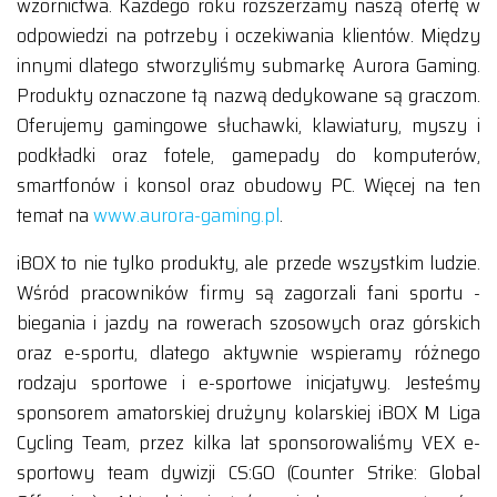
wzornictwa. Każdego roku rozszerzamy naszą ofertę w
odpowiedzi na potrzeby i oczekiwania klientów. Między
innymi dlatego stworzyliśmy submarkę Aurora Gaming.
Produkty oznaczone tą nazwą dedykowane są graczom.
Oferujemy gamingowe słuchawki, klawiatury, myszy i
podkładki oraz fotele, gamepady do komputerów,
smartfonów i konsol oraz obudowy PC. Więcej na ten
temat na
www.aurora-gaming.pl
.
iBOX to nie tylko produkty, ale przede wszystkim ludzie.
Wśród pracowników firmy są zagorzali fani sportu -
biegania i jazdy na rowerach szosowych oraz górskich
oraz e-sportu, dlatego aktywnie wspieramy różnego
rodzaju sportowe i e-sportowe inicjatywy. Jesteśmy
sponsorem amatorskiej drużyny kolarskiej iBOX M Liga
Cycling Team, przez kilka lat sponsorowaliśmy VEX e-
sportowy team dywizji CS:GO (Counter Strike: Global