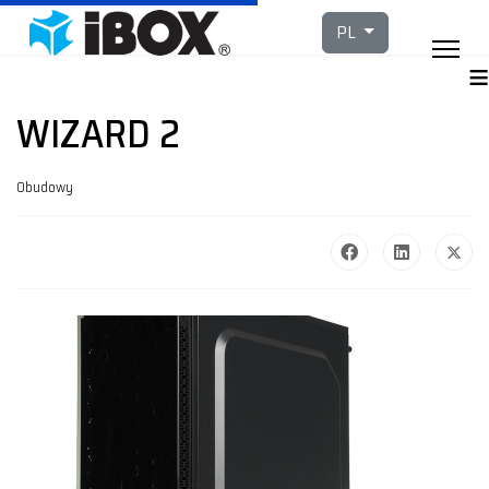
Wybierz swój język
PL
≡
WIZARD 2
Obudowy