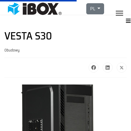
Wybierz swój język
PL
≡
VESTA S30
Obudowy