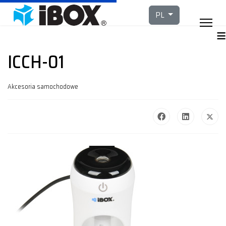
Wybierz swój język
PL
≡
ICCH-01
Akcesoria samochodowe